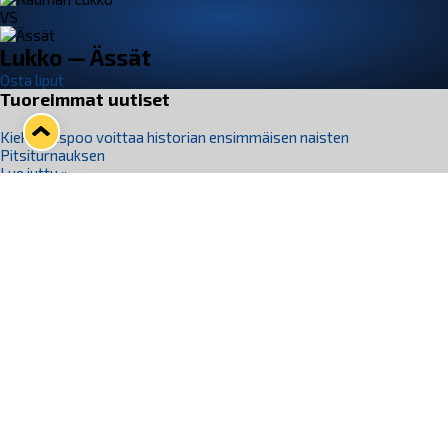
VS
Lukko — Ässät
Osta liput
Tuoreimmat uutiset
Kiekko-Espoo voittaa historian ensimmäisen naisten
Pitsiturnauksen
Lue juttu »
Pitsiturnauksen päiväliput on loppuunmyyty – Pitsitunnelmaan
pääset myös Marina Vistan terassilla
Lue juttu »
Lukko ja pirkanmaalainen vaatevalmistaja Nousu yhteistyöhön
Lue juttu »
Aapo Vanninen Nuorten Leijonien mukana
Lue juttu »
Rauman Lukko Oy on ostanut Marina Vista Oy:n liiketoiminnan
Raumalta
Lue juttu »