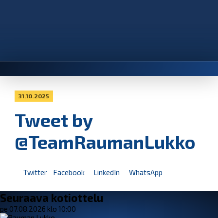
31.10.2025
Tweet by
@TeamRaumanLukko
Twitter
Facebook
LinkedIn
WhatsApp
Seuraava kotiottelu
pe 07.08.2026 klo 10:00