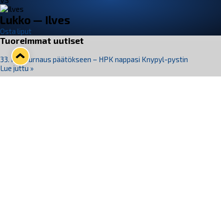
VS
Lukko — Ilves
Osta liput
Tuoreimmat uutiset
33. Pitsiturnaus päätökseen – HPK nappasi Knypyl-pystin
Lue juttu »
Otteluliput juhlakaudelle 26–27 nyt myynnissä!
Lue juttu »
Kiekko-Espoo voittaa historian ensimmäisen naisten
Pitsiturnauksen
Lue juttu »
Pitsiturnauksen päiväliput on loppuunmyyty – Pitsitunnelmaan
pääset myös Marina Vistan terassilla
Lue juttu »
Lukko ja pirkanmaalainen vaatevalmistaja Nousu yhteistyöhön
Lue juttu »
Seuraa Lukkoa somessa