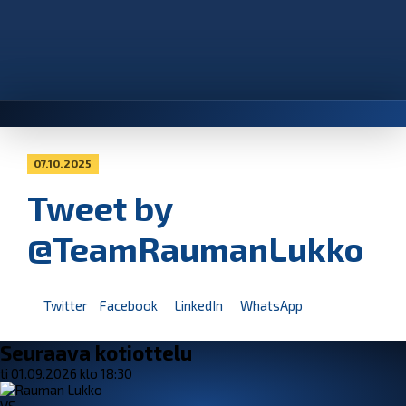
07.10.2025
Tweet by
@TeamRaumanLukko
Twitter
Facebook
LinkedIn
WhatsApp
Seuraava kotiottelu
ti 01.09.2026 klo 18:30