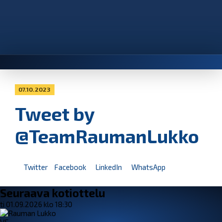
07.10.2023
Tweet by
@TeamRaumanLukko
Twitter
Facebook
LinkedIn
WhatsApp
Seuraava kotiottelu
ti 01.09.2026 klo 18:30