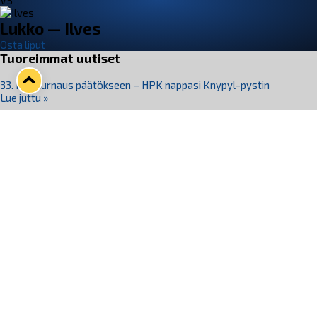
VS
Lukko — Ilves
Osta liput
Tuoreimmat uutiset
33. Pitsiturnaus päätökseen – HPK nappasi Knypyl-pystin
Lue juttu »
Otteluliput juhlakaudelle 26–27 nyt myynnissä!
Lue juttu »
Kiekko-Espoo voittaa historian ensimmäisen naisten
Pitsiturnauksen
Lue juttu »
Pitsiturnauksen päiväliput on loppuunmyyty – Pitsitunnelmaan
pääset myös Marina Vistan terassilla
Lue juttu »
Lukko ja pirkanmaalainen vaatevalmistaja Nousu yhteistyöhön
Lue juttu »
Seuraa Lukkoa somessa