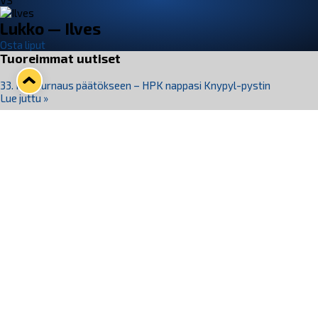
VS
Lukko — Ilves
Osta liput
Tuoreimmat uutiset
33. Pitsiturnaus päätökseen – HPK nappasi Knypyl-pystin
Lue juttu »
Otteluliput juhlakaudelle 26–27 nyt myynnissä!
Lue juttu »
Kiekko-Espoo voittaa historian ensimmäisen naisten
Pitsiturnauksen
Lue juttu »
Pitsiturnauksen päiväliput on loppuunmyyty – Pitsitunnelmaan
pääset myös Marina Vistan terassilla
Lue juttu »
Lukko ja pirkanmaalainen vaatevalmistaja Nousu yhteistyöhön
Lue juttu »
Seuraa Lukkoa somessa