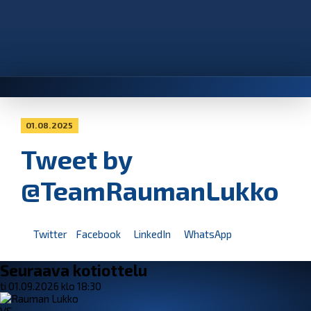
01.08.2025
Tweet by
@TeamRaumanLukko
Twitter
Facebook
LinkedIn
WhatsApp
Seuraava kotiottelu
ti 01.09.2026 klo 18:30