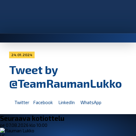
24.01.2024
Tweet by
@TeamRaumanLukko
Twitter
Facebook
LinkedIn
WhatsApp
Seuraava kotiottelu
pe 07.08.2026 klo 10:00