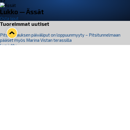
VS
Lukko — Ässät
Osta liput
Tuoreimmat uutiset
Pitsiturnauksen päiväliput on loppuunmyyty – Pitsitunnelmaan
pääset myös Marina Vistan terassilla
Lue juttu »
Lukko ja pirkanmaalainen vaatevalmistaja Nousu yhteistyöhön
Lue juttu »
Aapo Vanninen Nuorten Leijonien mukana
Lue juttu »
Rauman Lukko Oy on ostanut Marina Vista Oy:n liiketoiminnan
Raumalta
Lue juttu »
Varausviikonloppu oli kiireinen Jakub Florisille
Lue juttu »
Seuraa Lukkoa somessa