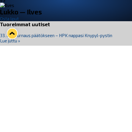
VS
Lukko — Ilves
Osta liput
Tuoreimmat uutiset
33. Pitsiturnaus päätökseen – HPK nappasi Knypyl-pystin
Lue juttu »
Otteluliput juhlakaudelle 26–27 nyt myynnissä!
Lue juttu »
Kiekko-Espoo voittaa historian ensimmäisen naisten
Pitsiturnauksen
Lue juttu »
Pitsiturnauksen päiväliput on loppuunmyyty – Pitsitunnelmaan
pääset myös Marina Vistan terassilla
Lue juttu »
Lukko ja pirkanmaalainen vaatevalmistaja Nousu yhteistyöhön
Lue juttu »
Seuraa Lukkoa somessa