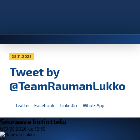
28.11.2025
Tweet by
@TeamRaumanLukko
Twitter
Facebook
LinkedIn
WhatsApp
Seuraava kotiottelu
ti 01.09.2026 klo 18:30