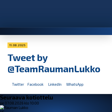
11.08.2025
Tweet by
@TeamRaumanLukko
Twitter
Facebook
LinkedIn
WhatsApp
Seuraava kotiottelu
pe 07.08.2026 klo 10:00