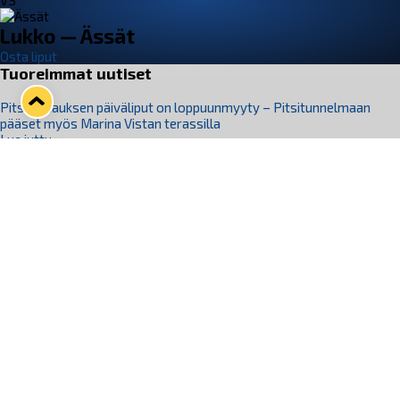
VS
Lukko — Ässät
Osta liput
Tuoreimmat uutiset
Pitsiturnauksen päiväliput on loppuunmyyty – Pitsitunnelmaan
pääset myös Marina Vistan terassilla
Lue juttu »
Lukko ja pirkanmaalainen vaatevalmistaja Nousu yhteistyöhön
Lue juttu »
Aapo Vanninen Nuorten Leijonien mukana
Lue juttu »
Rauman Lukko Oy on ostanut Marina Vista Oy:n liiketoiminnan
Raumalta
Lue juttu »
Varausviikonloppu oli kiireinen Jakub Florisille
Lue juttu »
Seuraa Lukkoa somessa