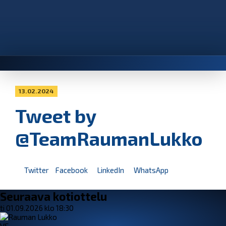
13.02.2024
Tweet by
@TeamRaumanLukko
Twitter
Facebook
LinkedIn
WhatsApp
Seuraava kotiottelu
ti 01.09.2026 klo 18:30