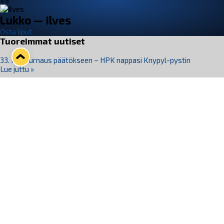
VS
Lukko — Ilves
Osta liput
Tuoreimmat uutiset
33. Pitsiturnaus päätökseen – HPK nappasi Knypyl-pystin
Lue juttu »
Otteluliput juhlakaudelle 26–27 nyt myynnissä!
Lue juttu »
Kiekko-Espoo voittaa historian ensimmäisen naisten
Pitsiturnauksen
Lue juttu »
Pitsiturnauksen päiväliput on loppuunmyyty – Pitsitunnelmaan
pääset myös Marina Vistan terassilla
Lue juttu »
Lukko ja pirkanmaalainen vaatevalmistaja Nousu yhteistyöhön
Lue juttu »
Seuraa Lukkoa somessa