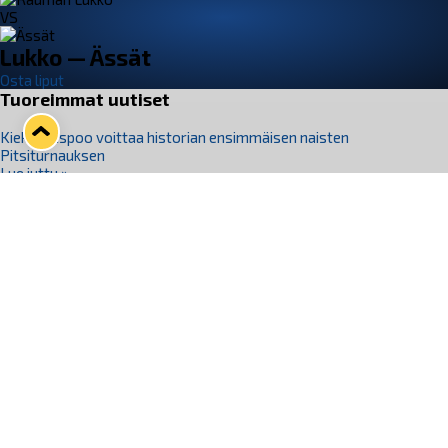
VS
Lukko — Ässät
Osta liput
Tuoreimmat uutiset
Kiekko-Espoo voittaa historian ensimmäisen naisten
Pitsiturnauksen
Lue juttu »
Pitsiturnauksen päiväliput on loppuunmyyty – Pitsitunnelmaan
pääset myös Marina Vistan terassilla
Lue juttu »
Lukko ja pirkanmaalainen vaatevalmistaja Nousu yhteistyöhön
Lue juttu »
Aapo Vanninen Nuorten Leijonien mukana
Lue juttu »
Rauman Lukko Oy on ostanut Marina Vista Oy:n liiketoiminnan
Raumalta
Lue juttu »