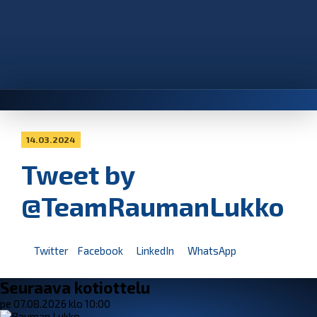
14.03.2024
Tweet by
@TeamRaumanLukko
Twitter
Facebook
LinkedIn
WhatsApp
Seuraava kotiottelu
pe 07.08.2026 klo 10:00