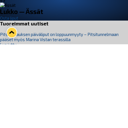
VS
Lukko — Ässät
Osta liput
Tuoreimmat uutiset
Pitsiturnauksen päiväliput on loppuunmyyty – Pitsitunnelmaan
pääset myös Marina Vistan terassilla
Lue juttu »
Lukko ja pirkanmaalainen vaatevalmistaja Nousu yhteistyöhön
Lue juttu »
Aapo Vanninen Nuorten Leijonien mukana
Lue juttu »
Rauman Lukko Oy on ostanut Marina Vista Oy:n liiketoiminnan
Raumalta
Lue juttu »
Varausviikonloppu oli kiireinen Jakub Florisille
Lue juttu »
Seuraa Lukkoa somessa