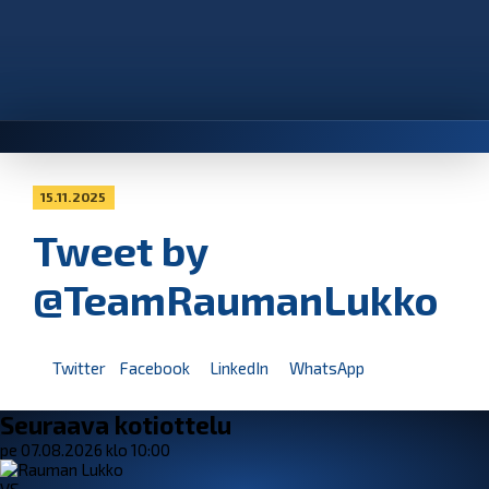
15.11.2025
Tweet by
@TeamRaumanLukko
Twitter
Facebook
LinkedIn
WhatsApp
Seuraava kotiottelu
pe 07.08.2026 klo 10:00