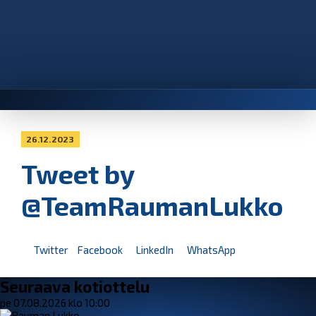
26.12.2023
Tweet by
@TeamRaumanLukko
Twitter
Facebook
LinkedIn
WhatsApp
Seuraava kotiottelu
pe 07.08.2026 klo 10:00