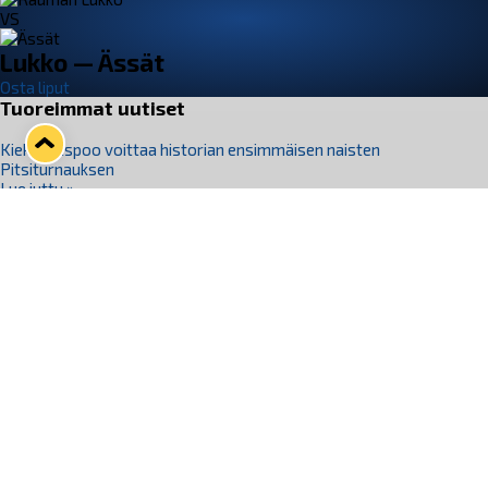
VS
Lukko — Ässät
Osta liput
Tuoreimmat uutiset
Kiekko-Espoo voittaa historian ensimmäisen naisten
Pitsiturnauksen
Lue juttu »
Pitsiturnauksen päiväliput on loppuunmyyty – Pitsitunnelmaan
pääset myös Marina Vistan terassilla
Lue juttu »
Lukko ja pirkanmaalainen vaatevalmistaja Nousu yhteistyöhön
Lue juttu »
Aapo Vanninen Nuorten Leijonien mukana
Lue juttu »
Rauman Lukko Oy on ostanut Marina Vista Oy:n liiketoiminnan
Raumalta
Lue juttu »