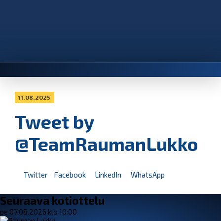
11.08.2025
Tweet by
@TeamRaumanLukko
Twitter
Facebook
LinkedIn
WhatsApp
Seuraava kotiottelu
pe 07.08.2026 klo 10:00