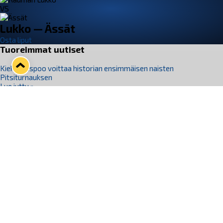
VS
Lukko — Ässät
Osta liput
Tuoreimmat uutiset
Kiekko-Espoo voittaa historian ensimmäisen naisten
Pitsiturnauksen
Lue juttu »
Pitsiturnauksen päiväliput on loppuunmyyty – Pitsitunnelmaan
pääset myös Marina Vistan terassilla
Lue juttu »
Lukko ja pirkanmaalainen vaatevalmistaja Nousu yhteistyöhön
Lue juttu »
Aapo Vanninen Nuorten Leijonien mukana
Lue juttu »
Rauman Lukko Oy on ostanut Marina Vista Oy:n liiketoiminnan
Raumalta
Lue juttu »