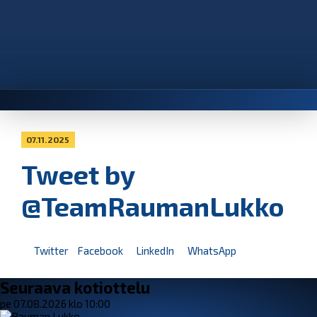
07.11.2025
Tweet by
@TeamRaumanLukko
Twitter
Facebook
LinkedIn
WhatsApp
Seuraava kotiottelu
pe 07.08.2026 klo 10:00