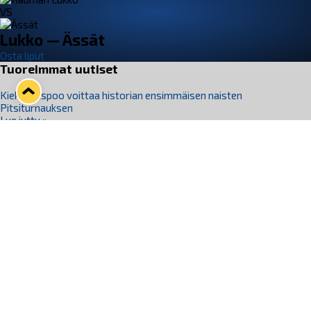
VS
Lukko — Ässät
Osta liput
Tuoreimmat uutiset
Kiekko-Espoo voittaa historian ensimmäisen naisten
Pitsiturnauksen
Lue juttu »
Pitsiturnauksen päiväliput on loppuunmyyty – Pitsitunnelmaan
pääset myös Marina Vistan terassilla
Lue juttu »
Lukko ja pirkanmaalainen vaatevalmistaja Nousu yhteistyöhön
Lue juttu »
Aapo Vanninen Nuorten Leijonien mukana
Lue juttu »
Rauman Lukko Oy on ostanut Marina Vista Oy:n liiketoiminnan
Raumalta
Lue juttu »