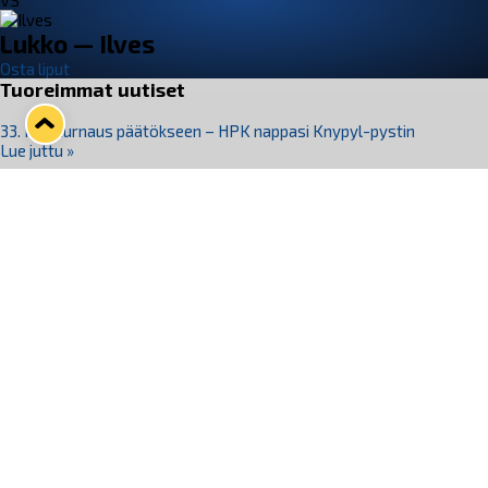
VS
Lukko — Ilves
Osta liput
Tuoreimmat uutiset
33. Pitsiturnaus päätökseen – HPK nappasi Knypyl-pystin
Lue juttu »
Otteluliput juhlakaudelle 26–27 nyt myynnissä!
Lue juttu »
Kiekko-Espoo voittaa historian ensimmäisen naisten
Pitsiturnauksen
Lue juttu »
Pitsiturnauksen päiväliput on loppuunmyyty – Pitsitunnelmaan
pääset myös Marina Vistan terassilla
Lue juttu »
Lukko ja pirkanmaalainen vaatevalmistaja Nousu yhteistyöhön
Lue juttu »
Seuraa Lukkoa somessa