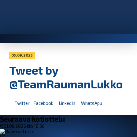
05.09.2025
Tweet by
@TeamRaumanLukko
Twitter
Facebook
LinkedIn
WhatsApp
Seuraava kotiottelu
ti 01.09.2026 klo 18:30