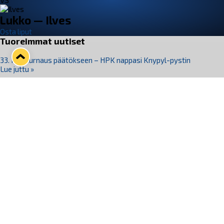
VS
Lukko — Ilves
Osta liput
Tuoreimmat uutiset
33. Pitsiturnaus päätökseen – HPK nappasi Knypyl-pystin
Lue juttu »
Otteluliput juhlakaudelle 26–27 nyt myynnissä!
Lue juttu »
Kiekko-Espoo voittaa historian ensimmäisen naisten
Pitsiturnauksen
Lue juttu »
Pitsiturnauksen päiväliput on loppuunmyyty – Pitsitunnelmaan
pääset myös Marina Vistan terassilla
Lue juttu »
Lukko ja pirkanmaalainen vaatevalmistaja Nousu yhteistyöhön
Lue juttu »
Seuraa Lukkoa somessa