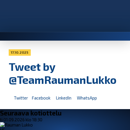
17.10.2025
Tweet by
@TeamRaumanLukko
Twitter
Facebook
LinkedIn
WhatsApp
Seuraava kotiottelu
ti 01.09.2026 klo 18:30