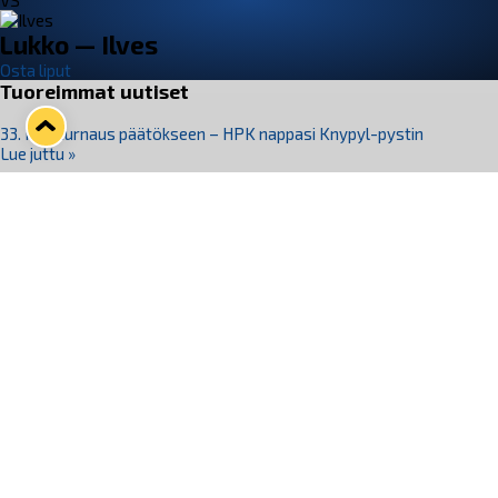
VS
Lukko — Ilves
Osta liput
Tuoreimmat uutiset
33. Pitsiturnaus päätökseen – HPK nappasi Knypyl-pystin
Lue juttu »
Otteluliput juhlakaudelle 26–27 nyt myynnissä!
Lue juttu »
Kiekko-Espoo voittaa historian ensimmäisen naisten
Pitsiturnauksen
Lue juttu »
Pitsiturnauksen päiväliput on loppuunmyyty – Pitsitunnelmaan
pääset myös Marina Vistan terassilla
Lue juttu »
Lukko ja pirkanmaalainen vaatevalmistaja Nousu yhteistyöhön
Lue juttu »
Seuraa Lukkoa somessa