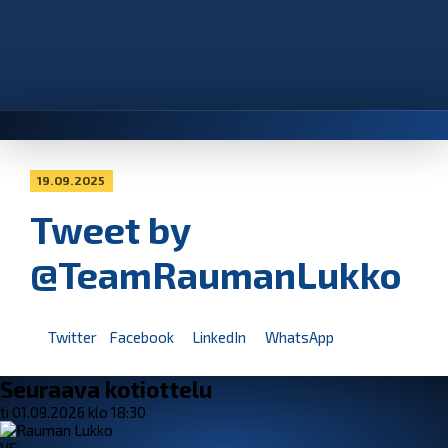
19.09.2025
Tweet by
@TeamRaumanLukko
Twitter
Facebook
LinkedIn
WhatsApp
Seuraava kotiottelu
ti 01.09.2026 klo 18:30