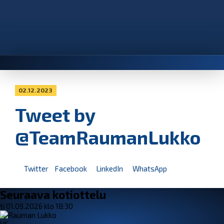
02.12.2023
Tweet by
@TeamRaumanLukko
Twitter
Facebook
LinkedIn
WhatsApp
Seuraava kotiottelu
ti 01.09.2026 klo 18:30