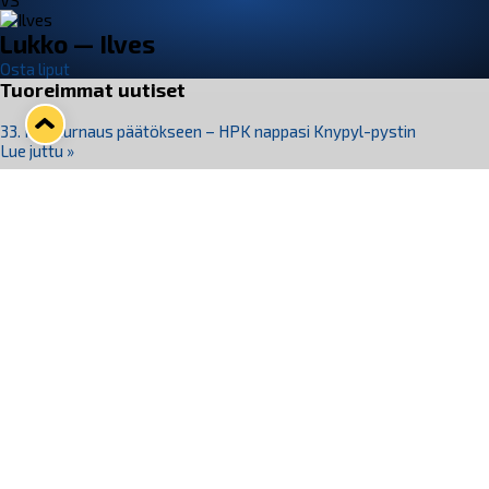
VS
Lukko — Ilves
Osta liput
Tuoreimmat uutiset
33. Pitsiturnaus päätökseen – HPK nappasi Knypyl-pystin
Lue juttu »
Otteluliput juhlakaudelle 26–27 nyt myynnissä!
Lue juttu »
Kiekko-Espoo voittaa historian ensimmäisen naisten
Pitsiturnauksen
Lue juttu »
Pitsiturnauksen päiväliput on loppuunmyyty – Pitsitunnelmaan
pääset myös Marina Vistan terassilla
Lue juttu »
Lukko ja pirkanmaalainen vaatevalmistaja Nousu yhteistyöhön
Lue juttu »
Seuraa Lukkoa somessa