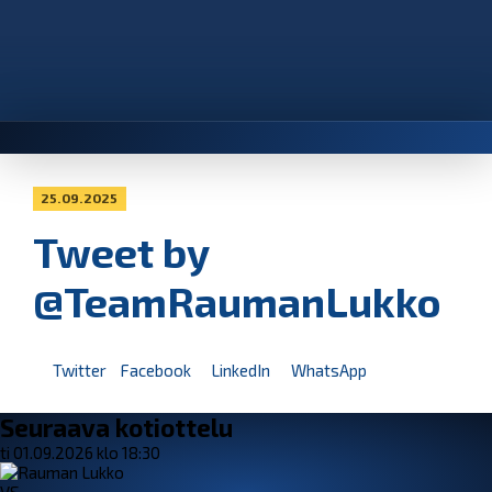
25.09.2025
Tweet by
@TeamRaumanLukko
Twitter
Facebook
LinkedIn
WhatsApp
Seuraava kotiottelu
ti 01.09.2026 klo 18:30