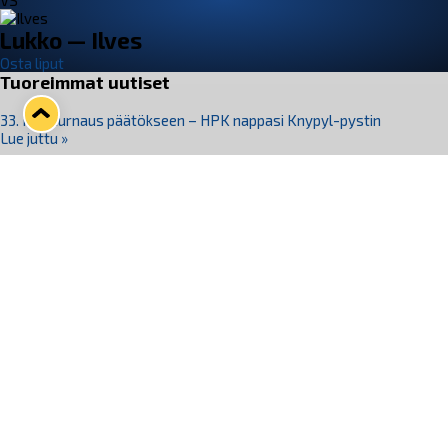
VS
Lukko — Ilves
Osta liput
Tuoreimmat uutiset
33. Pitsiturnaus päätökseen – HPK nappasi Knypyl-pystin
Lue juttu »
Otteluliput juhlakaudelle 26–27 nyt myynnissä!
Lue juttu »
Kiekko-Espoo voittaa historian ensimmäisen naisten
Pitsiturnauksen
Lue juttu »
Pitsiturnauksen päiväliput on loppuunmyyty – Pitsitunnelmaan
pääset myös Marina Vistan terassilla
Lue juttu »
Lukko ja pirkanmaalainen vaatevalmistaja Nousu yhteistyöhön
Lue juttu »
Seuraa Lukkoa somessa