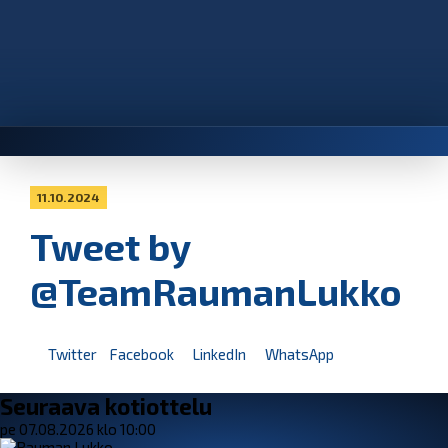
11.10.2024
Tweet by
@TeamRaumanLukko
Twitter
Facebook
LinkedIn
WhatsApp
Seuraava kotiottelu
pe 07.08.2026 klo 10:00