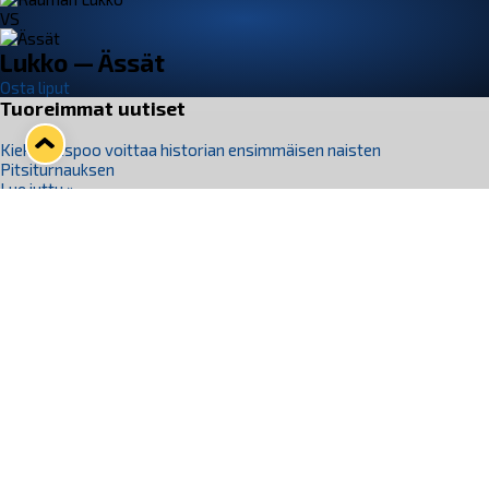
VS
Lukko — Ässät
Osta liput
Tuoreimmat uutiset
Kiekko-Espoo voittaa historian ensimmäisen naisten
Pitsiturnauksen
Lue juttu »
Pitsiturnauksen päiväliput on loppuunmyyty – Pitsitunnelmaan
pääset myös Marina Vistan terassilla
Lue juttu »
Lukko ja pirkanmaalainen vaatevalmistaja Nousu yhteistyöhön
Lue juttu »
Aapo Vanninen Nuorten Leijonien mukana
Lue juttu »
Rauman Lukko Oy on ostanut Marina Vista Oy:n liiketoiminnan
Raumalta
Lue juttu »