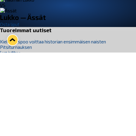
VS
Lukko — Ässät
Osta liput
Tuoreimmat uutiset
Kiekko-Espoo voittaa historian ensimmäisen naisten
Pitsiturnauksen
Lue juttu »
Pitsiturnauksen päiväliput on loppuunmyyty – Pitsitunnelmaan
pääset myös Marina Vistan terassilla
Lue juttu »
Lukko ja pirkanmaalainen vaatevalmistaja Nousu yhteistyöhön
Lue juttu »
Aapo Vanninen Nuorten Leijonien mukana
Lue juttu »
Rauman Lukko Oy on ostanut Marina Vista Oy:n liiketoiminnan
Raumalta
Lue juttu »