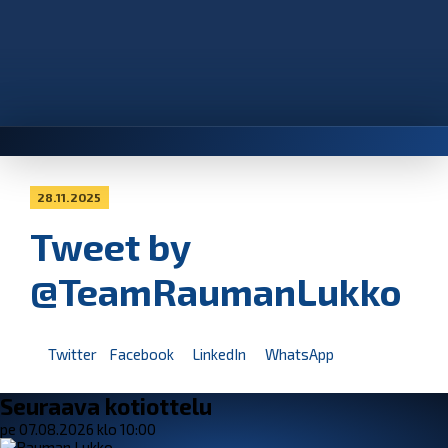
28.11.2025
Tweet by
@TeamRaumanLukko
Twitter
Facebook
LinkedIn
WhatsApp
Seuraava kotiottelu
pe 07.08.2026 klo 10:00