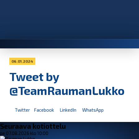
06.01.2024
Tweet by
@TeamRaumanLukko
Twitter
Facebook
LinkedIn
WhatsApp
Seuraava kotiottelu
pe 07.08.2026 klo 10:00