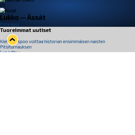
VS
Lukko — Ässät
Osta liput
Tuoreimmat uutiset
Kiekko-Espoo voittaa historian ensimmäisen naisten
Pitsiturnauksen
Lue juttu »
Pitsiturnauksen päiväliput on loppuunmyyty – Pitsitunnelmaan
pääset myös Marina Vistan terassilla
Lue juttu »
Lukko ja pirkanmaalainen vaatevalmistaja Nousu yhteistyöhön
Lue juttu »
Aapo Vanninen Nuorten Leijonien mukana
Lue juttu »
Rauman Lukko Oy on ostanut Marina Vista Oy:n liiketoiminnan
Raumalta
Lue juttu »