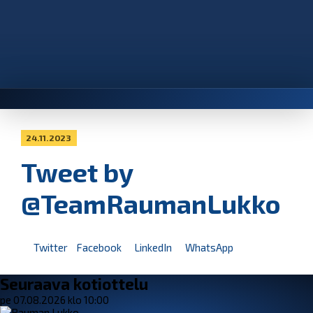
24.11.2023
Tweet by
@TeamRaumanLukko
Twitter
Facebook
LinkedIn
WhatsApp
Seuraava kotiottelu
pe 07.08.2026 klo 10:00