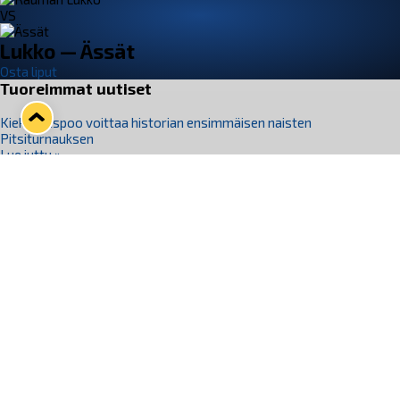
VS
Lukko — Ässät
Osta liput
Tuoreimmat uutiset
Kiekko-Espoo voittaa historian ensimmäisen naisten
Pitsiturnauksen
Lue juttu »
Pitsiturnauksen päiväliput on loppuunmyyty – Pitsitunnelmaan
pääset myös Marina Vistan terassilla
Lue juttu »
Lukko ja pirkanmaalainen vaatevalmistaja Nousu yhteistyöhön
Lue juttu »
Aapo Vanninen Nuorten Leijonien mukana
Lue juttu »
Rauman Lukko Oy on ostanut Marina Vista Oy:n liiketoiminnan
Raumalta
Lue juttu »