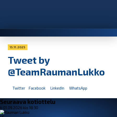
15.11.2025
Tweet by
@TeamRaumanLukko
Twitter
Facebook
LinkedIn
WhatsApp
Seuraava kotiottelu
ti 01.09.2026 klo 18:30