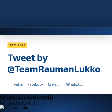
28.11.2025
Tweet by
@TeamRaumanLukko
Twitter
Facebook
LinkedIn
WhatsApp
Seuraava kotiottelu
ti 01.09.2026 klo 18:30