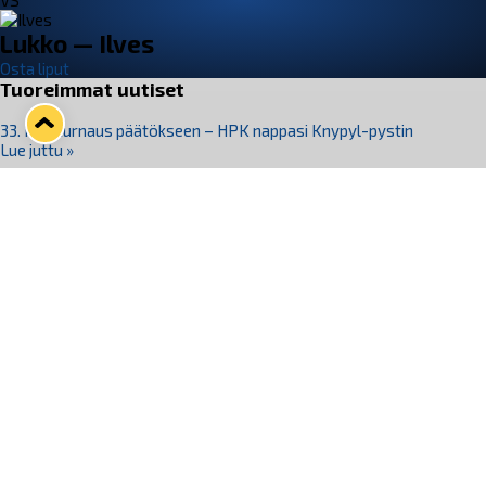
VS
Lukko — Ilves
Osta liput
Tuoreimmat uutiset
33. Pitsiturnaus päätökseen – HPK nappasi Knypyl-pystin
Lue juttu »
Otteluliput juhlakaudelle 26–27 nyt myynnissä!
Lue juttu »
Kiekko-Espoo voittaa historian ensimmäisen naisten
Pitsiturnauksen
Lue juttu »
Pitsiturnauksen päiväliput on loppuunmyyty – Pitsitunnelmaan
pääset myös Marina Vistan terassilla
Lue juttu »
Lukko ja pirkanmaalainen vaatevalmistaja Nousu yhteistyöhön
Lue juttu »
Seuraa Lukkoa somessa