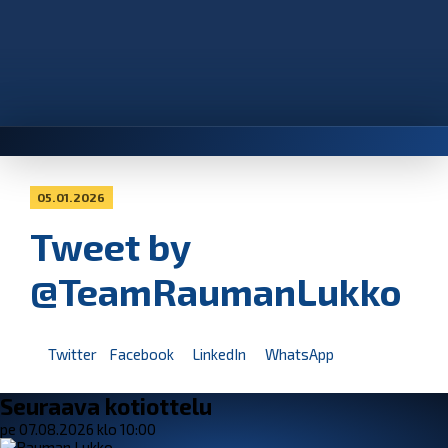
05.01.2026
Tweet by
@TeamRaumanLukko
Twitter
Facebook
LinkedIn
WhatsApp
Seuraava kotiottelu
pe 07.08.2026 klo 10:00