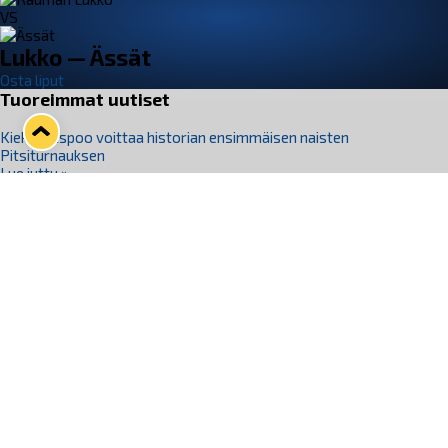
VS
Lukko — Ässät
Osta liput
Tuoreimmat uutiset
Kiekko-Espoo voittaa historian ensimmäisen naisten
Pitsiturnauksen
Lue juttu »
Pitsiturnauksen päiväliput on loppuunmyyty – Pitsitunnelmaan
pääset myös Marina Vistan terassilla
Lue juttu »
Lukko ja pirkanmaalainen vaatevalmistaja Nousu yhteistyöhön
Lue juttu »
Aapo Vanninen Nuorten Leijonien mukana
Lue juttu »
Rauman Lukko Oy on ostanut Marina Vista Oy:n liiketoiminnan
Raumalta
Lue juttu »