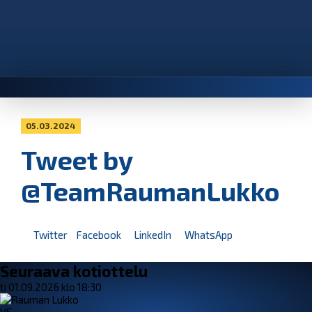
05.03.2024
Tweet by
@TeamRaumanLukko
Twitter
Facebook
LinkedIn
WhatsApp
Seuraava kotiottelu
ti 01.09.2026 klo 18:30