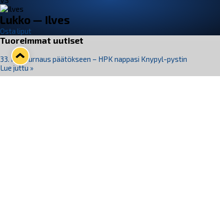
VS
Lukko — Ilves
Osta liput
Tuoreimmat uutiset
33. Pitsiturnaus päätökseen – HPK nappasi Knypyl-pystin
Lue juttu »
Otteluliput juhlakaudelle 26–27 nyt myynnissä!
Lue juttu »
Kiekko-Espoo voittaa historian ensimmäisen naisten
Pitsiturnauksen
Lue juttu »
Pitsiturnauksen päiväliput on loppuunmyyty – Pitsitunnelmaan
pääset myös Marina Vistan terassilla
Lue juttu »
Lukko ja pirkanmaalainen vaatevalmistaja Nousu yhteistyöhön
Lue juttu »
Seuraa Lukkoa somessa