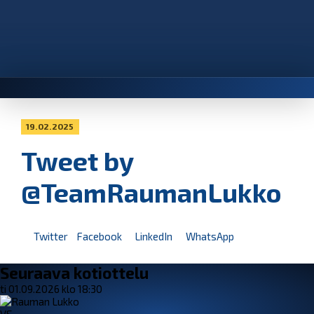
19.02.2025
Tweet by
@TeamRaumanLukko
Twitter
Facebook
LinkedIn
WhatsApp
Seuraava kotiottelu
ti 01.09.2026 klo 18:30