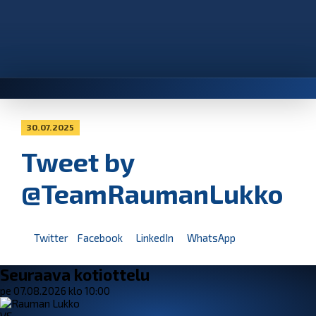
30.07.2025
Tweet by
@TeamRaumanLukko
Twitter
Facebook
LinkedIn
WhatsApp
Seuraava kotiottelu
pe 07.08.2026 klo 10:00