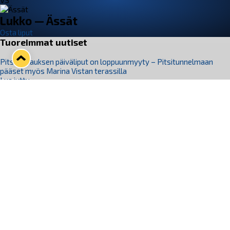
VS
Lukko — Ässät
Osta liput
Tuoreimmat uutiset
Pitsiturnauksen päiväliput on loppuunmyyty – Pitsitunnelmaan
pääset myös Marina Vistan terassilla
Lue juttu »
Lukko ja pirkanmaalainen vaatevalmistaja Nousu yhteistyöhön
Lue juttu »
Aapo Vanninen Nuorten Leijonien mukana
Lue juttu »
Rauman Lukko Oy on ostanut Marina Vista Oy:n liiketoiminnan
Raumalta
Lue juttu »
Varausviikonloppu oli kiireinen Jakub Florisille
Lue juttu »
Seuraa Lukkoa somessa