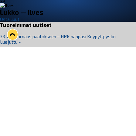
VS
Lukko — Ilves
Osta liput
Tuoreimmat uutiset
33. Pitsiturnaus päätökseen – HPK nappasi Knypyl-pystin
Lue juttu »
Otteluliput juhlakaudelle 26–27 nyt myynnissä!
Lue juttu »
Kiekko-Espoo voittaa historian ensimmäisen naisten
Pitsiturnauksen
Lue juttu »
Pitsiturnauksen päiväliput on loppuunmyyty – Pitsitunnelmaan
pääset myös Marina Vistan terassilla
Lue juttu »
Lukko ja pirkanmaalainen vaatevalmistaja Nousu yhteistyöhön
Lue juttu »
Seuraa Lukkoa somessa