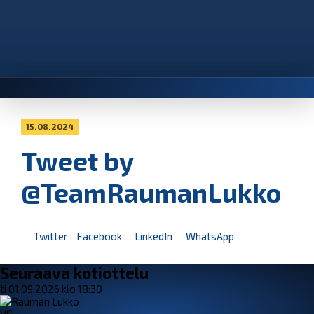
15.08.2024
Tweet by
@TeamRaumanLukko
Twitter
Facebook
LinkedIn
WhatsApp
Seuraava kotiottelu
ti 01.09.2026 klo 18:30