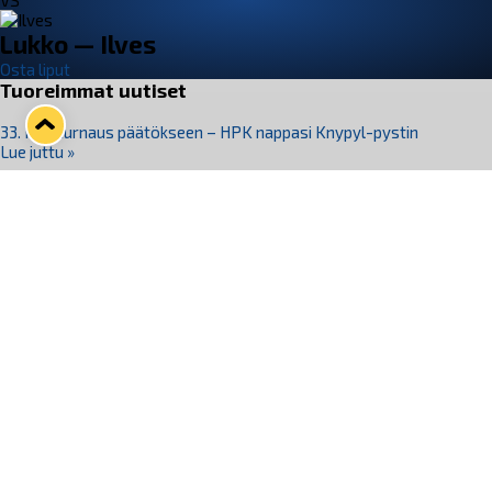
VS
Lukko — Ilves
Osta liput
Tuoreimmat uutiset
33. Pitsiturnaus päätökseen – HPK nappasi Knypyl-pystin
Lue juttu »
Otteluliput juhlakaudelle 26–27 nyt myynnissä!
Lue juttu »
Kiekko-Espoo voittaa historian ensimmäisen naisten
Pitsiturnauksen
Lue juttu »
Pitsiturnauksen päiväliput on loppuunmyyty – Pitsitunnelmaan
pääset myös Marina Vistan terassilla
Lue juttu »
Lukko ja pirkanmaalainen vaatevalmistaja Nousu yhteistyöhön
Lue juttu »
Seuraa Lukkoa somessa