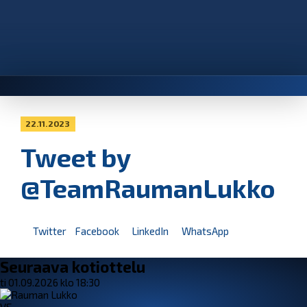
22.11.2023
Tweet by
@TeamRaumanLukko
Twitter
Facebook
LinkedIn
WhatsApp
Seuraava kotiottelu
ti 01.09.2026 klo 18:30