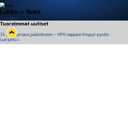
VS
Lukko — Ilves
Osta liput
Tuoreimmat uutiset
33. Pitsiturnaus päätökseen – HPK nappasi Knypyl-pystin
Lue juttu »
Otteluliput juhlakaudelle 26–27 nyt myynnissä!
Lue juttu »
Kiekko-Espoo voittaa historian ensimmäisen naisten
Pitsiturnauksen
Lue juttu »
Pitsiturnauksen päiväliput on loppuunmyyty – Pitsitunnelmaan
pääset myös Marina Vistan terassilla
Lue juttu »
Lukko ja pirkanmaalainen vaatevalmistaja Nousu yhteistyöhön
Lue juttu »
Seuraa Lukkoa somessa