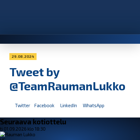
29.08.2024
Tweet by
@TeamRaumanLukko
Twitter
Facebook
LinkedIn
WhatsApp
Seuraava kotiottelu
ti 01.09.2026 klo 18:30