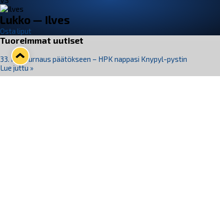
VS
Lukko — Ilves
Osta liput
Tuoreimmat uutiset
33. Pitsiturnaus päätökseen – HPK nappasi Knypyl-pystin
Lue juttu »
Otteluliput juhlakaudelle 26–27 nyt myynnissä!
Lue juttu »
Kiekko-Espoo voittaa historian ensimmäisen naisten
Pitsiturnauksen
Lue juttu »
Pitsiturnauksen päiväliput on loppuunmyyty – Pitsitunnelmaan
pääset myös Marina Vistan terassilla
Lue juttu »
Lukko ja pirkanmaalainen vaatevalmistaja Nousu yhteistyöhön
Lue juttu »
Seuraa Lukkoa somessa