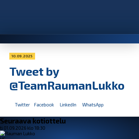
10.09.2025
Tweet by
@TeamRaumanLukko
Twitter
Facebook
LinkedIn
WhatsApp
Seuraava kotiottelu
ti 01.09.2026 klo 18:30