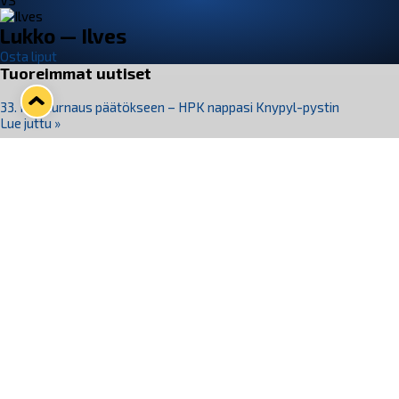
VS
Lukko — Ilves
Osta liput
Tuoreimmat uutiset
33. Pitsiturnaus päätökseen – HPK nappasi Knypyl-pystin
Lue juttu »
Otteluliput juhlakaudelle 26–27 nyt myynnissä!
Lue juttu »
Kiekko-Espoo voittaa historian ensimmäisen naisten
Pitsiturnauksen
Lue juttu »
Pitsiturnauksen päiväliput on loppuunmyyty – Pitsitunnelmaan
pääset myös Marina Vistan terassilla
Lue juttu »
Lukko ja pirkanmaalainen vaatevalmistaja Nousu yhteistyöhön
Lue juttu »
Seuraa Lukkoa somessa