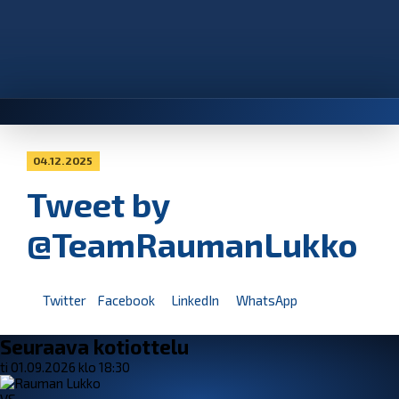
04.12.2025
Tweet by
@TeamRaumanLukko
Twitter
Facebook
LinkedIn
WhatsApp
Seuraava kotiottelu
ti 01.09.2026 klo 18:30