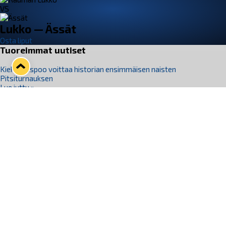
VS
Lukko — Ässät
Osta liput
Tuoreimmat uutiset
Kiekko-Espoo voittaa historian ensimmäisen naisten
Pitsiturnauksen
Lue juttu »
Pitsiturnauksen päiväliput on loppuunmyyty – Pitsitunnelmaan
pääset myös Marina Vistan terassilla
Lue juttu »
Lukko ja pirkanmaalainen vaatevalmistaja Nousu yhteistyöhön
Lue juttu »
Aapo Vanninen Nuorten Leijonien mukana
Lue juttu »
Rauman Lukko Oy on ostanut Marina Vista Oy:n liiketoiminnan
Raumalta
Lue juttu »