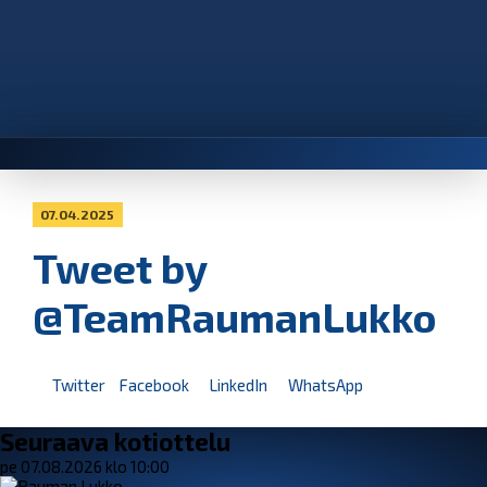
07.04.2025
Tweet by
@TeamRaumanLukko
Twitter
Facebook
LinkedIn
WhatsApp
Seuraava kotiottelu
pe 07.08.2026 klo 10:00