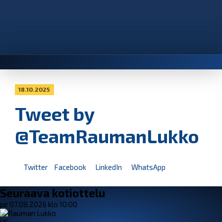
18.10.2025
Tweet by
@TeamRaumanLukko
Twitter
Facebook
LinkedIn
WhatsApp
Seuraava kotiottelu
pe 07.08.2026 klo 10:00