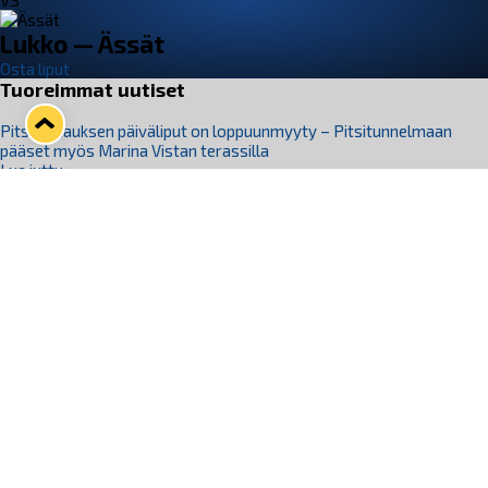
VS
Lukko — Ässät
Osta liput
Tuoreimmat uutiset
Pitsiturnauksen päiväliput on loppuunmyyty – Pitsitunnelmaan
pääset myös Marina Vistan terassilla
Lue juttu »
Lukko ja pirkanmaalainen vaatevalmistaja Nousu yhteistyöhön
Lue juttu »
Aapo Vanninen Nuorten Leijonien mukana
Lue juttu »
Rauman Lukko Oy on ostanut Marina Vista Oy:n liiketoiminnan
Raumalta
Lue juttu »
Varausviikonloppu oli kiireinen Jakub Florisille
Lue juttu »
Seuraa Lukkoa somessa