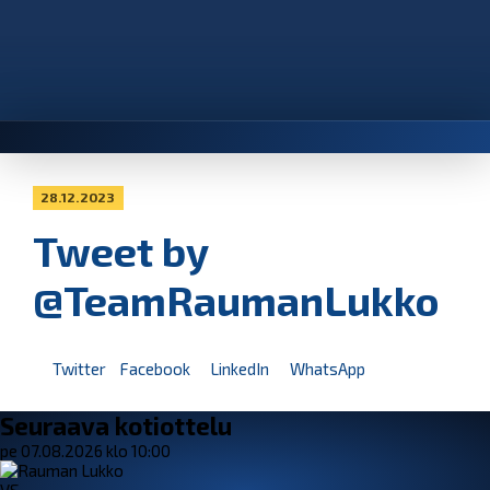
28.12.2023
Tweet by
@TeamRaumanLukko
Twitter
Facebook
LinkedIn
WhatsApp
Seuraava kotiottelu
pe 07.08.2026 klo 10:00