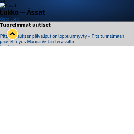
VS
Lukko — Ässät
Osta liput
Tuoreimmat uutiset
Pitsiturnauksen päiväliput on loppuunmyyty – Pitsitunnelmaan
pääset myös Marina Vistan terassilla
Lue juttu »
Lukko ja pirkanmaalainen vaatevalmistaja Nousu yhteistyöhön
Lue juttu »
Aapo Vanninen Nuorten Leijonien mukana
Lue juttu »
Rauman Lukko Oy on ostanut Marina Vista Oy:n liiketoiminnan
Raumalta
Lue juttu »
Varausviikonloppu oli kiireinen Jakub Florisille
Lue juttu »
Seuraa Lukkoa somessa