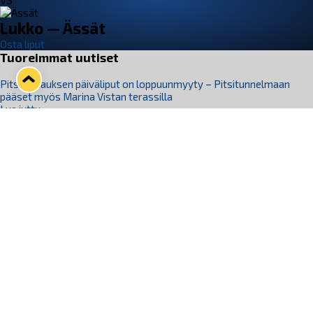
VS
Lukko — Ässät
Osta liput
Tuoreimmat uutiset
Pitsiturnauksen päiväliput on loppuunmyyty – Pitsitunnelmaan
pääset myös Marina Vistan terassilla
Lue juttu »
Lukko ja pirkanmaalainen vaatevalmistaja Nousu yhteistyöhön
Lue juttu »
Aapo Vanninen Nuorten Leijonien mukana
Lue juttu »
Rauman Lukko Oy on ostanut Marina Vista Oy:n liiketoiminnan
Raumalta
Lue juttu »
Varausviikonloppu oli kiireinen Jakub Florisille
Lue juttu »
Seuraa Lukkoa somessa