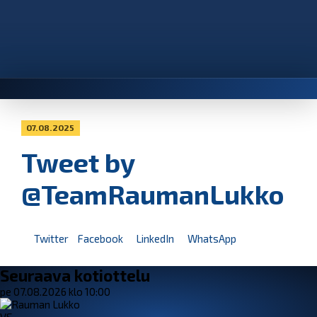
07.08.2025
Tweet by
@TeamRaumanLukko
Twitter
Facebook
LinkedIn
WhatsApp
Seuraava kotiottelu
pe 07.08.2026 klo 10:00