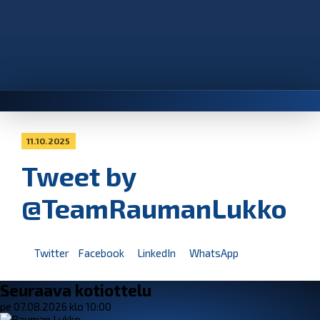
11.10.2025
Tweet by
@TeamRaumanLukko
Twitter
Facebook
LinkedIn
WhatsApp
Seuraava kotiottelu
pe 07.08.2026 klo 10:00