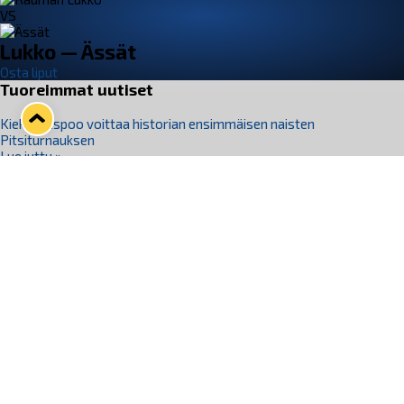
VS
Lukko — Ässät
Osta liput
Tuoreimmat uutiset
Kiekko-Espoo voittaa historian ensimmäisen naisten
Pitsiturnauksen
Lue juttu »
Pitsiturnauksen päiväliput on loppuunmyyty – Pitsitunnelmaan
pääset myös Marina Vistan terassilla
Lue juttu »
Lukko ja pirkanmaalainen vaatevalmistaja Nousu yhteistyöhön
Lue juttu »
Aapo Vanninen Nuorten Leijonien mukana
Lue juttu »
Rauman Lukko Oy on ostanut Marina Vista Oy:n liiketoiminnan
Raumalta
Lue juttu »