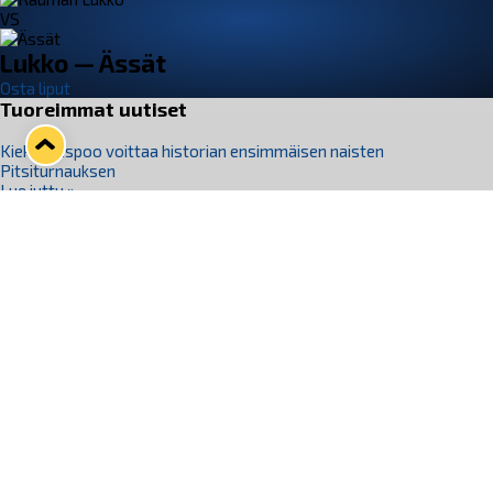
VS
Lukko — Ässät
Osta liput
Tuoreimmat uutiset
Kiekko-Espoo voittaa historian ensimmäisen naisten
Pitsiturnauksen
Lue juttu »
Pitsiturnauksen päiväliput on loppuunmyyty – Pitsitunnelmaan
pääset myös Marina Vistan terassilla
Lue juttu »
Lukko ja pirkanmaalainen vaatevalmistaja Nousu yhteistyöhön
Lue juttu »
Aapo Vanninen Nuorten Leijonien mukana
Lue juttu »
Rauman Lukko Oy on ostanut Marina Vista Oy:n liiketoiminnan
Raumalta
Lue juttu »