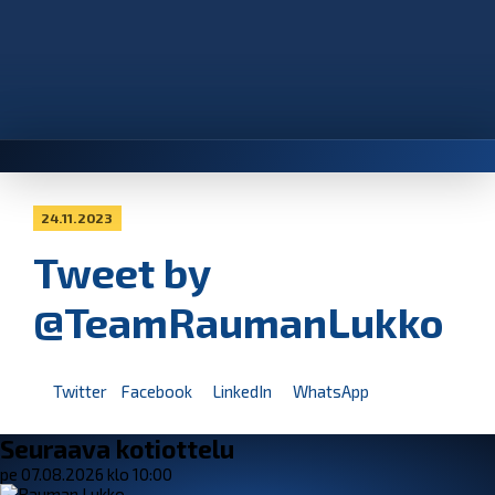
24.11.2023
Tweet by
@TeamRaumanLukko
Twitter
Facebook
LinkedIn
WhatsApp
Seuraava kotiottelu
pe 07.08.2026 klo 10:00