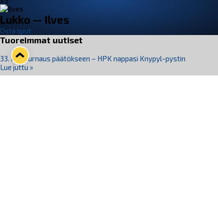
VS
Lukko — Ilves
Osta liput
Tuoreimmat uutiset
33. Pitsiturnaus päätökseen – HPK nappasi Knypyl-pystin
Lue juttu »
Otteluliput juhlakaudelle 26–27 nyt myynnissä!
Lue juttu »
Kiekko-Espoo voittaa historian ensimmäisen naisten
Pitsiturnauksen
Lue juttu »
Pitsiturnauksen päiväliput on loppuunmyyty – Pitsitunnelmaan
pääset myös Marina Vistan terassilla
Lue juttu »
Lukko ja pirkanmaalainen vaatevalmistaja Nousu yhteistyöhön
Lue juttu »
Seuraa Lukkoa somessa