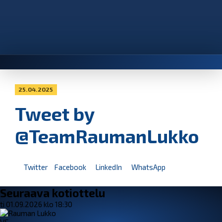
25.04.2025
Tweet by
@TeamRaumanLukko
Twitter
Facebook
LinkedIn
WhatsApp
Seuraava kotiottelu
ti 01.09.2026 klo 18:30