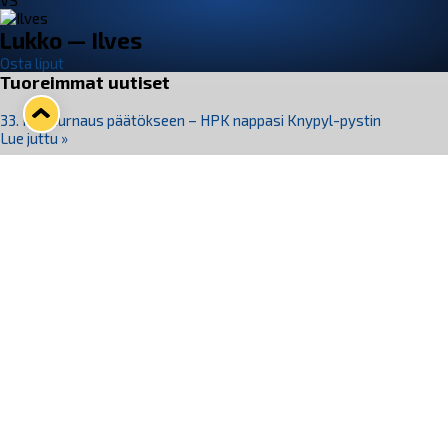
VS
Lukko — Ilves
Osta liput
Tuoreimmat uutiset
33. Pitsiturnaus päätökseen – HPK nappasi Knypyl-pystin
Lue juttu »
Otteluliput juhlakaudelle 26–27 nyt myynnissä!
Lue juttu »
Kiekko-Espoo voittaa historian ensimmäisen naisten
Pitsiturnauksen
Lue juttu »
Pitsiturnauksen päiväliput on loppuunmyyty – Pitsitunnelmaan
pääset myös Marina Vistan terassilla
Lue juttu »
Lukko ja pirkanmaalainen vaatevalmistaja Nousu yhteistyöhön
Lue juttu »
Seuraa Lukkoa somessa