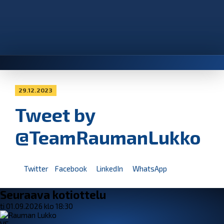
29.12.2023
Tweet by
@TeamRaumanLukko
Twitter
Facebook
LinkedIn
WhatsApp
Seuraava kotiottelu
ti 01.09.2026 klo 18:30