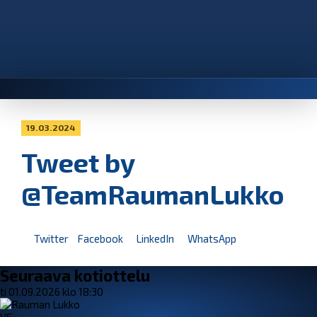
19.03.2024
Tweet by
@TeamRaumanLukko
Twitter
Facebook
LinkedIn
WhatsApp
Seuraava kotiottelu
ti 01.09.2026 klo 18:30