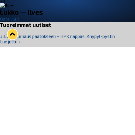
VS
Lukko — Ilves
Osta liput
Tuoreimmat uutiset
33. Pitsiturnaus päätökseen – HPK nappasi Knypyl-pystin
Lue juttu »
Otteluliput juhlakaudelle 26–27 nyt myynnissä!
Lue juttu »
Kiekko-Espoo voittaa historian ensimmäisen naisten
Pitsiturnauksen
Lue juttu »
Pitsiturnauksen päiväliput on loppuunmyyty – Pitsitunnelmaan
pääset myös Marina Vistan terassilla
Lue juttu »
Lukko ja pirkanmaalainen vaatevalmistaja Nousu yhteistyöhön
Lue juttu »
Seuraa Lukkoa somessa