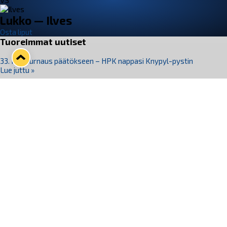
VS
Lukko — Ilves
Osta liput
Tuoreimmat uutiset
33. Pitsiturnaus päätökseen – HPK nappasi Knypyl-pystin
Lue juttu »
Otteluliput juhlakaudelle 26–27 nyt myynnissä!
Lue juttu »
Kiekko-Espoo voittaa historian ensimmäisen naisten
Pitsiturnauksen
Lue juttu »
Pitsiturnauksen päiväliput on loppuunmyyty – Pitsitunnelmaan
pääset myös Marina Vistan terassilla
Lue juttu »
Lukko ja pirkanmaalainen vaatevalmistaja Nousu yhteistyöhön
Lue juttu »
Seuraa Lukkoa somessa