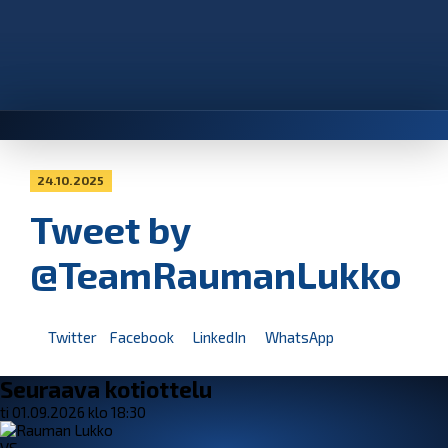
24.10.2025
Tweet by
@TeamRaumanLukko
Twitter
Facebook
LinkedIn
WhatsApp
Seuraava kotiottelu
ti 01.09.2026 klo 18:30