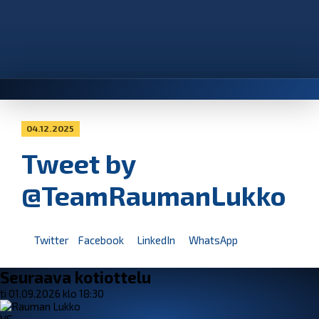
04.12.2025
Tweet by
@TeamRaumanLukko
Twitter
Facebook
LinkedIn
WhatsApp
Seuraava kotiottelu
ti 01.09.2026 klo 18:30