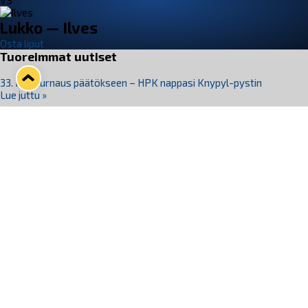
VS
Lukko — Ilves
Osta liput
Tuoreimmat uutiset
33. Pitsiturnaus päätökseen – HPK nappasi Knypyl-pystin
Lue juttu »
Otteluliput juhlakaudelle 26–27 nyt myynnissä!
Lue juttu »
Kiekko-Espoo voittaa historian ensimmäisen naisten
Pitsiturnauksen
Lue juttu »
Pitsiturnauksen päiväliput on loppuunmyyty – Pitsitunnelmaan
pääset myös Marina Vistan terassilla
Lue juttu »
Lukko ja pirkanmaalainen vaatevalmistaja Nousu yhteistyöhön
Lue juttu »
Seuraa Lukkoa somessa