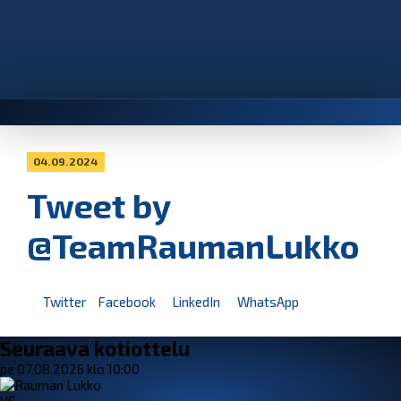
04.09.2024
Tweet by
@TeamRaumanLukko
Twitter
Facebook
LinkedIn
WhatsApp
Seuraava kotiottelu
pe 07.08.2026 klo 10:00