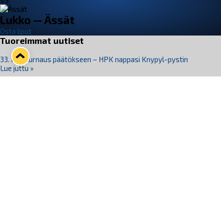
VS
Lukko — Ässät
Osta liput
Tuoreimmat uutiset
33. Pitsiturnaus päätökseen – HPK nappasi Knypyl-pystin
Lue juttu »
Otteluliput juhlakaudelle 26–27 nyt myynnissä!
Lue juttu »
Kiekko-Espoo voittaa historian ensimmäisen naisten
Pitsiturnauksen
Lue juttu »
Pitsiturnauksen päiväliput on loppuunmyyty – Pitsitunnelmaan
pääset myös Marina Vistan terassilla
Lue juttu »
Lukko ja pirkanmaalainen vaatevalmistaja Nousu yhteistyöhön
Lue juttu »
Seuraa Lukkoa somessa