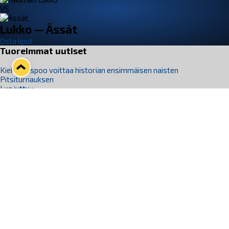
VS
Lukko — Ässät
Osta liput
Tuoreimmat uutiset
Kiekko-Espoo voittaa historian ensimmäisen naisten
Pitsiturnauksen
Lue juttu »
Pitsiturnauksen päiväliput on loppuunmyyty – Pitsitunnelmaan
pääset myös Marina Vistan terassilla
Lue juttu »
Lukko ja pirkanmaalainen vaatevalmistaja Nousu yhteistyöhön
Lue juttu »
Aapo Vanninen Nuorten Leijonien mukana
Lue juttu »
Rauman Lukko Oy on ostanut Marina Vista Oy:n liiketoiminnan
Raumalta
Lue juttu »