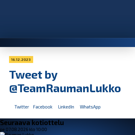
16.12.2023
Tweet by
@TeamRaumanLukko
Twitter
Facebook
LinkedIn
WhatsApp
Seuraava kotiottelu
pe 07.08.2026 klo 10:00