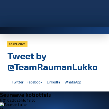
12.09.2025
Tweet by
@TeamRaumanLukko
Twitter
Facebook
LinkedIn
WhatsApp
Seuraava kotiottelu
ti 01.09.2026 klo 18:30