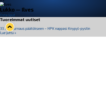
VS
Lukko — Ilves
Osta liput
Tuoreimmat uutiset
33. Pitsiturnaus päätökseen – HPK nappasi Knypyl-pystin
Lue juttu »
Otteluliput juhlakaudelle 26–27 nyt myynnissä!
Lue juttu »
Kiekko-Espoo voittaa historian ensimmäisen naisten
Pitsiturnauksen
Lue juttu »
Pitsiturnauksen päiväliput on loppuunmyyty – Pitsitunnelmaan
pääset myös Marina Vistan terassilla
Lue juttu »
Lukko ja pirkanmaalainen vaatevalmistaja Nousu yhteistyöhön
Lue juttu »
Seuraa Lukkoa somessa