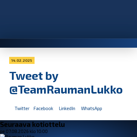
14.02.2025
Tweet by
@TeamRaumanLukko
Twitter
Facebook
LinkedIn
WhatsApp
Seuraava kotiottelu
pe 07.08.2026 klo 10:00