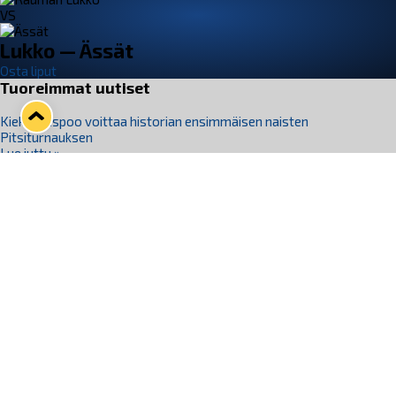
VS
Lukko — Ässät
Osta liput
Tuoreimmat uutiset
Kiekko-Espoo voittaa historian ensimmäisen naisten
Pitsiturnauksen
Lue juttu »
Pitsiturnauksen päiväliput on loppuunmyyty – Pitsitunnelmaan
pääset myös Marina Vistan terassilla
Lue juttu »
Lukko ja pirkanmaalainen vaatevalmistaja Nousu yhteistyöhön
Lue juttu »
Aapo Vanninen Nuorten Leijonien mukana
Lue juttu »
Rauman Lukko Oy on ostanut Marina Vista Oy:n liiketoiminnan
Raumalta
Lue juttu »