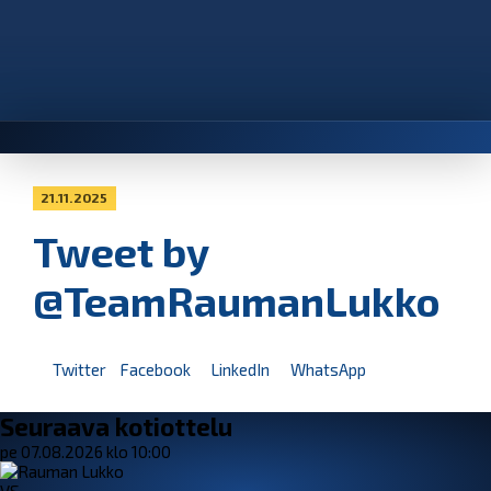
21.11.2025
Tweet by
@TeamRaumanLukko
Twitter
Facebook
LinkedIn
WhatsApp
Seuraava kotiottelu
pe 07.08.2026 klo 10:00