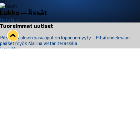
VS
Lukko — Ässät
Osta liput
Tuoreimmat uutiset
Pitsiturnauksen päiväliput on loppuunmyyty – Pitsitunnelmaan
pääset myös Marina Vistan terassilla
Lue juttu »
Lukko ja pirkanmaalainen vaatevalmistaja Nousu yhteistyöhön
Lue juttu »
Aapo Vanninen Nuorten Leijonien mukana
Lue juttu »
Rauman Lukko Oy on ostanut Marina Vista Oy:n liiketoiminnan
Raumalta
Lue juttu »
Varausviikonloppu oli kiireinen Jakub Florisille
Lue juttu »
Seuraa Lukkoa somessa