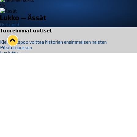
VS
Lukko — Ässät
Osta liput
Tuoreimmat uutiset
Kiekko-Espoo voittaa historian ensimmäisen naisten
Pitsiturnauksen
Lue juttu »
Pitsiturnauksen päiväliput on loppuunmyyty – Pitsitunnelmaan
pääset myös Marina Vistan terassilla
Lue juttu »
Lukko ja pirkanmaalainen vaatevalmistaja Nousu yhteistyöhön
Lue juttu »
Aapo Vanninen Nuorten Leijonien mukana
Lue juttu »
Rauman Lukko Oy on ostanut Marina Vista Oy:n liiketoiminnan
Raumalta
Lue juttu »