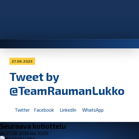
27.09.2025
Tweet by
@TeamRaumanLukko
Twitter
Facebook
LinkedIn
WhatsApp
Seuraava kotiottelu
pe 07.08.2026 klo 10:00